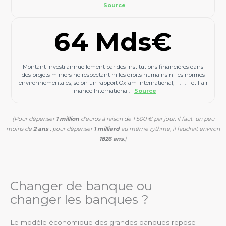
Source
64 Mds€
Montant investi annuellement par des institutions financières dans
des projets miniers ne respectant ni les droits humains ni les normes
environnementales, selon un rapport Oxfam International, 11.11.11 et Fair
Finance International.
Source
(Pour dépenser
1 million
d’euros à raison de 1 500 € par jour, il faut un peu
moins de
2 ans
; pour dépenser
1 milliard
au même rythme, il faudrait environ
1826 ans
.)
Changer de banque ou
changer les banques ?
Le modèle économique des grandes banques repose