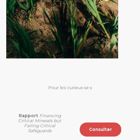
Pour les curieux·se·s
Rapport
Financing
Critical Minerals but
Failing Critical
Consulter
Safeguards