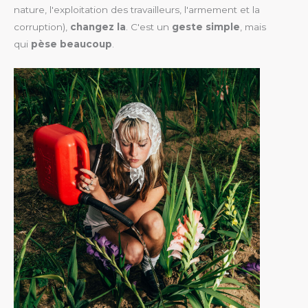
nature, l'exploitation des travailleurs, l'armement et la
corruption),
changez la
. C'est un
geste simple
, mais
qui
pèse beaucoup
.