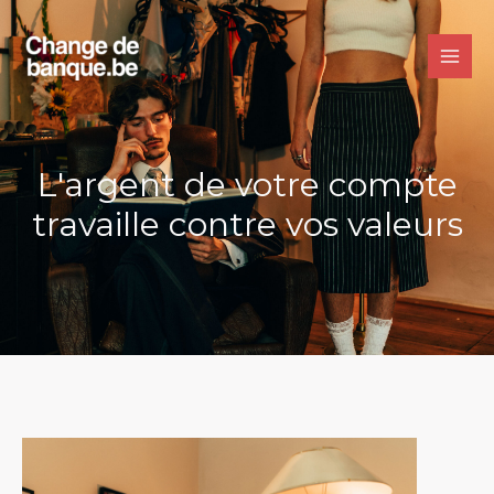
Aller
Main
au
Men
contenu
L'argent de votre compte
travaille contre vos valeurs