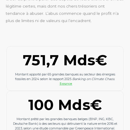
légitime
certes, mais dont nos chers trésoriers ont
tendance à abuser.
L’abus commence quand le profit n’a
plus de limites ni de valeurs
qui l’encadrent.
751,7 Mds€
Montant apporté par 65 grandes banques au secteur des énergies
fossiles en 2024 selon le rapport 2025
Banking on Climate Chaos
.
Source
100 Mds€
Montant prêté par les grandes banques belges (BNP, ING, KBC,
Deutsche Bank) à des secteurs qui détruisent la nature entre 2016 et
2023, selon une étude commandée par Greenpeace International.